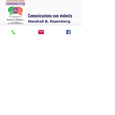
Comunicazione non violenta
Marshall B. Rosenberg
"Il libro si concentra su come esprimere
noi stessi in un modo che ispiri empatia
negli altri e come ascoltarli a sua volta
in modo empatico. Questo sistema ha
cambiato radicalmente la mia
comprensione delle interazioni umane
e l'uso di queste tecniche con me
stesso ha notevolmente ridotto il mio
livello di autogiudizio».
- William Eden
L'effetto empatia