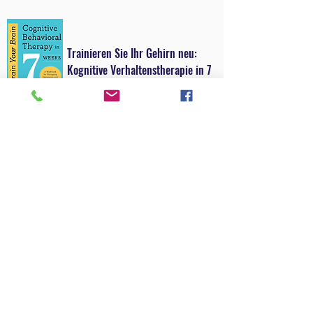
Trainieren Sie Ihr Gehirn neu:
Kognitive Verhaltenstherapie in 7
Wochen
Seth J. Gillihan, PhD
Kognitive Verhaltenstherapie hilft Ihnen,
Denkmuster und Verhaltensweisen, die
nicht funktionieren, zu identifizieren und
durch neue zu ersetzen, die besser
funktionieren. Unabhängig davon, ob
Depressions- und Angstgefühle ständig
oder sporadisch auftreten, können Sie ein
CBT-Toolkit erstellen, das Ihnen hilft, diese
Gefühle zu überwinden und Ihr volles
Potenzial auszuschöpfen.