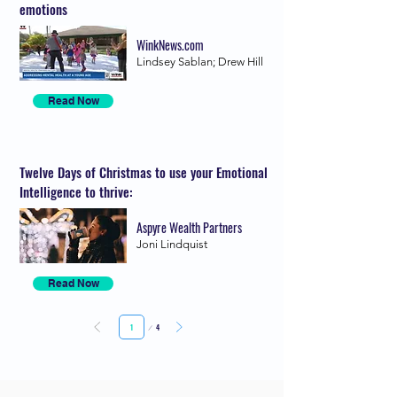
emotions
WinkNews.com
Lindsey Sablan; Drew Hill
Read Now
Twelve Days of Christmas to use your Emotional
Intelligence to thrive:
Aspyre Wealth Partners
Joni Lindquist
Read Now
Seite
4
1