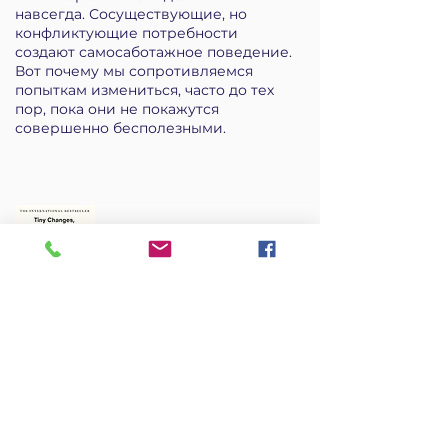
навсегда. Сосуществующие, но
конфликтующие потребности
создают самосаботажное поведение.
Вот почему мы сопротивляемся
попыткам измениться, часто до тех
пор, пока они не покажутся
совершенно бесполезными.
Атомная привычка
Джеймс Клир
Клир известен своей способностью
превращать сложные темы в
простые модели поведения, которые
можно легко применить в
повседневной жизни и на работе.
Здесь он опирается на самые