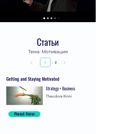
Статьи
Тема: Мотивация
Страница
2
1
Getting and Staying Motivated
Strategy + Business
Theodore Kinni
Read Now