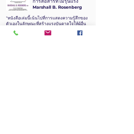
การสื่อสารที่ไม่รุนแรง
Marshall B. Rosenberg
"หนังสือเล่มนี้เน้นไปที่การแสดงความรู้สึกของ
ตัวเองในลักษณะที่สร้างแรงบันดาลใจให้ผู้อื่น
เห็นอกเห็นใจ และวิธีรับฟังพวกเขาอย่างมี
ความเห็นอกเห็นใจ ระบบนี้เปลี่ยนความเข้าใจ
ในการปฏิสัมพันธ์ของมนุษย์อย่างสิ้นเชิง และ
ใช้เทคนิคเหล่านี้กับตัวเองลดระดับของ ตัดสิน
เอง"
- วิลเลียม อีเดน
ผลการเอาใจใส่
เฮเลน รีสส์ แพทยศาสตร
บัณฑิต
คู่มือปฏิวัติเพื่อความเข้าใจและเปลี่ยนวิธีที่เรา
เชื่อมต่อ Dr. Riess นำเสนอแหล่งข้อมูลขั้น
สุดท้ายเกี่ยวกับการเอาใจใส่: วิทยาศาสตร์ที่อยู่