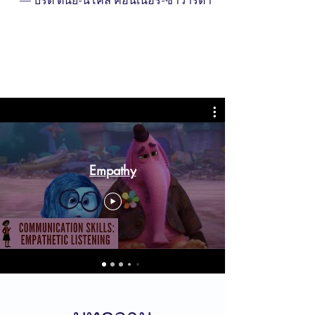
— บริต
ต์นีย์-นิโคล คอนเนอร์-ซาวาร์ดา
Empathy
บทความ