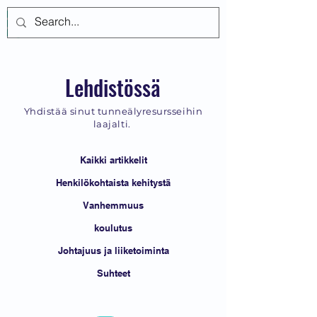
Kirjaudu
Lehdistössä
Yhdistää sinut tunneälyresursseihin
laajalti.
Kaikki artikkelit
Henkilökohtaista kehitystä
Vanhemmuus
koulutus
Johtajuus ja liiketoiminta
Suhteet