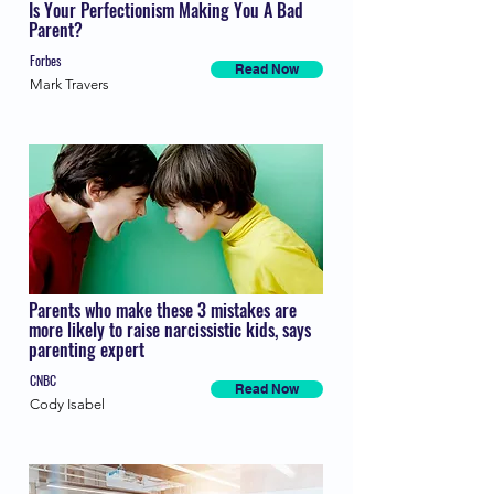
Is Your Perfectionism Making You A Bad
Parent?
Forbes
Read Now
Mark Travers
Parents who make these 3 mistakes are
more likely to raise narcissistic kids, says
parenting expert
CNBC
Read Now
Cody Isabel