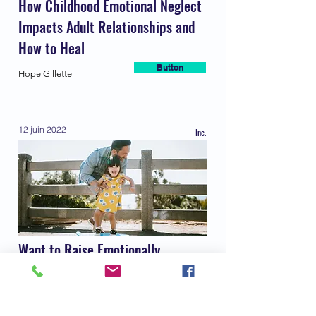
How Childhood Emotional Neglect
Impacts Adult Relationships and
How to Heal
Button
Hope Gillette
12 juin 2022
Inc.
Want to Raise Emotionally
Intelligent Kids? A New
Psychology Book Says Try These 9
Habits