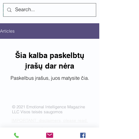
Prisijungti
Articles
Šia kalba paskelbtų
įrašų dar nėra
Paskelbus įrašus, juos matysite čia.
© 2021 Emotional Intelligence Magazine
LLC Visos teisės saugomos
IMPORTANT: disclaimers, please read.
Gaukite socialinį ryšį